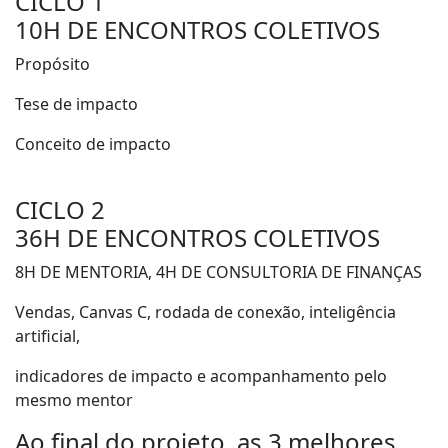
CICLO 1
puzzle-
10H DE ENCONTROS COLETIVOS
piece
Propósito
Tese de impacto
Conceito de impacto
fas
CICLO 2
fa-
puzzle-
36H DE ENCONTROS COLETIVOS
piece
8H DE MENTORIA, 4H DE CONSULTORIA DE FINANÇAS
Vendas, Canvas C, rodada de conexão, inteligência
artificial,
indicadores de impacto e acompanhamento pelo
mesmo mentor
Ao final do projeto, as 3 melhores