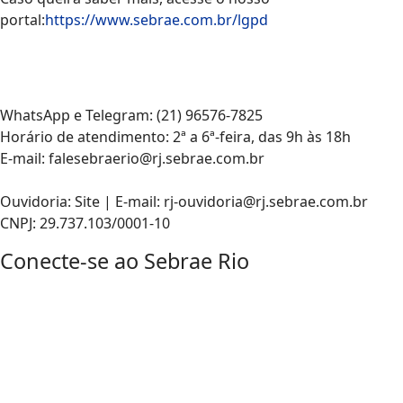
portal:
https://www.sebrae.com.br/lgpd
WhatsApp e Telegram: (21) 96576-7825
Horário de atendimento: 2ª a 6ª-feira, das 9h às 18h
E-mail: falesebraerio@rj.sebrae.com.br
Ouvidoria: Site | E-mail: rj-ouvidoria@rj.sebrae.com.br
CNPJ: 29.737.103/0001-10
Conecte-se ao Sebrae Rio
Portal
Sebrae
Loja
Online
Facebook
Twitter
Youtube
Instagram